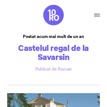
Listă
Postat acum mai mult de un an
Confidențialitate
Castelul regal de la
Contact
Savarsin
Autentificare
Publicat de Razvan